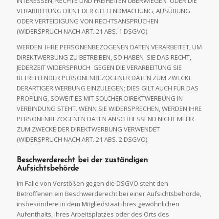
INTERESSEN, RECHTE UND FREIHEITEN ÜBERWIEGEN ODER DIE
VERARBEITUNG DIENT DER GELTENDMACHUNG, AUSÜBUNG
ODER VERTEIDIGUNG VON RECHTSANSPRÜCHEN
(WIDERSPRUCH NACH ART. 21 ABS. 1 DSGVO).
WERDEN IHRE PERSONENBEZOGENEN DATEN VERARBEITET, UM
DIREKTWERBUNG ZU BETREIBEN, SO HABEN SIE DAS RECHT,
JEDERZEIT WIDERSPRUCH GEGEN DIE VERARBEITUNG SIE
BETREFFENDER PERSONENBEZOGENER DATEN ZUM ZWECKE
DERARTIGER WERBUNG EINZULEGEN; DIES GILT AUCH FÜR DAS
PROFILING, SOWEIT ES MIT SOLCHER DIREKTWERBUNG IN
VERBINDUNG STEHT. WENN SIE WIDERSPRECHEN, WERDEN IHRE
PERSONENBEZOGENEN DATEN ANSCHLIESSEND NICHT MEHR
ZUM ZWECKE DER DIREKTWERBUNG VERWENDET
(WIDERSPRUCH NACH ART. 21 ABS. 2 DSGVO).
Beschwerderecht bei der zuständigen
Aufsichtsbehörde
Im Falle von Verstößen gegen die DSGVO steht den
Betroffenen ein Beschwerderecht bei einer Aufsichtsbehörde,
insbesondere in dem Mitgliedstaat ihres gewöhnlichen
Aufenthalts, ihres Arbeitsplatzes oder des Orts des