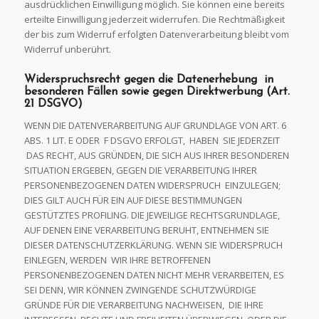
ausdrücklichen Einwilligung möglich. Sie können eine bereits
erteilte Einwilligung jederzeit widerrufen. Die Rechtmäßigkeit
der bis zum Widerruf erfolgten Datenverarbeitung bleibt vom
Widerruf unberührt.
Widerspruchsrecht
gegen die Datenerhebung in
besonderen Fällen sowie
gegen
Direktwerbung (Art.
21
DSGVO)
WENN DIE DATENVERARBEITUNG AUF GRUNDLAGE VON ART. 6
ABS. 1 LIT. E ODER F DSGVO ERFOLGT, HABEN SIE JEDERZEIT
DAS RECHT, AUS GRÜNDEN, DIE SICH AUS IHRER BESONDEREN
SITUATION ERGEBEN, GEGEN DIE VERARBEITUNG IHRER
PERSONENBEZOGENEN DATEN WIDERSPRUCH EINZULEGEN;
DIES GILT AUCH FÜR EIN AUF DIESE BESTIMMUNGEN
GESTÜTZTES PROFILING. DIE JEWEILIGE RECHTSGRUNDLAGE,
AUF DENEN EINE VERARBEITUNG BERUHT, ENTNEHMEN SIE
DIESER DATENSCHUTZERKLÄRUNG. WENN SIE WIDERSPRUCH
EINLEGEN, WERDEN WIR IHRE BETROFFENEN
PERSONENBEZOGENEN DATEN NICHT MEHR VERARBEITEN, ES
SEI DENN, WIR KÖNNEN ZWINGENDE SCHUTZWÜRDIGE
GRÜNDE FÜR DIE VERARBEITUNG NACHWEISEN, DIE IHRE